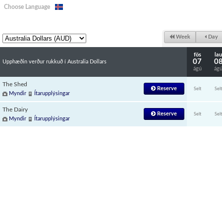
Choose Language
Week
Day
fös
lau
07
0
Upphæðin verður rukkuð í Australia Dollars
ágú
ág
The Shed
Reserve
Selt
Selt
Myndir
Ítarupplýsingar
The Dairy
Reserve
Selt
Selt
Myndir
Ítarupplýsingar