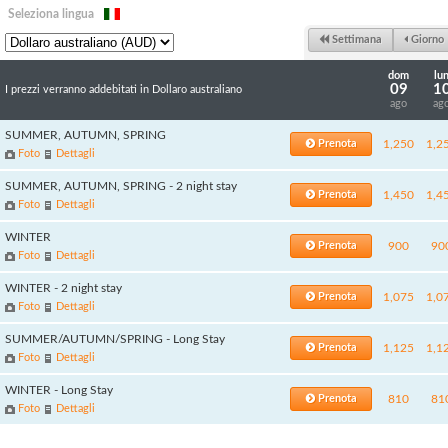
Seleziona lingua
Settimana
Giorno
dom
lu
09
1
I prezzi verranno addebitati in Dollaro australiano
ago
ag
SUMMER, AUTUMN, SPRING
Prenota
1,250
1,2
Foto
Dettagli
SUMMER, AUTUMN, SPRING - 2 night stay
Prenota
1,450
1,4
Foto
Dettagli
WINTER
Prenota
900
90
Foto
Dettagli
WINTER - 2 night stay
Prenota
1,075
1,0
Foto
Dettagli
SUMMER/AUTUMN/SPRING - Long Stay
Prenota
1,125
1,1
Foto
Dettagli
WINTER - Long Stay
Prenota
810
81
Foto
Dettagli