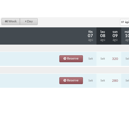
Week
Day
fös
lau
sun
má
07
08
09
1
ágú
ágú
ágú
ág
Reserve
320
Selt
Selt
Sel
Reserve
280
Selt
Selt
Sel