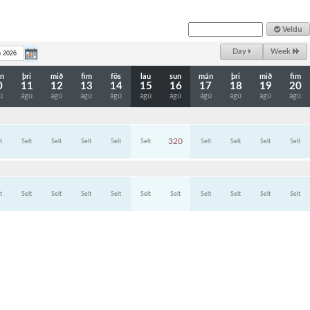
Veldu
Day
Week
n
þri
mið
fim
fös
lau
sun
mán
þri
mið
fim
0
11
12
13
14
15
16
17
18
19
20
ú
ágú
ágú
ágú
ágú
ágú
ágú
ágú
ágú
ágú
ágú
320
t
Selt
Selt
Selt
Selt
Selt
Selt
Selt
Selt
Selt
t
Selt
Selt
Selt
Selt
Selt
Selt
Selt
Selt
Selt
Selt