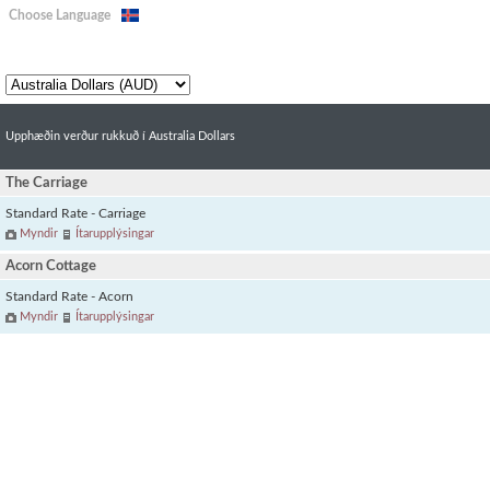
Choose Language
Upphæðin verður rukkuð í Australia Dollars
The Carriage
Standard Rate - Carriage
Myndir
Ítarupplýsingar
Acorn Cottage
Standard Rate - Acorn
Myndir
Ítarupplýsingar