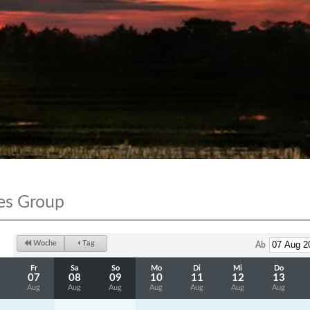
es Group
Woche
Tag
Ab
Fr
Sa
So
Mo
Di
Mi
Do
07
08
09
10
11
12
13
Aug
Aug
Aug
Aug
Aug
Aug
Aug