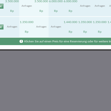
3.500.000
3.500.000
6.000.000
6.000.000
Anfragen
Anfragen
Anfragen
A
Rp
Rp
Rp
Rp
1.350.000
1.440.000
1.350.000
1.350.000
1.
Anfragen
Anfragen
Anfragen
Rp
Rp
Rp
Rp
Klicken Sie auf einen Preis für eine Reservierung oder für weitere 