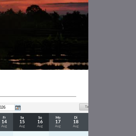
Tag
Woche
Fr
Sa
So
Mo
Di
Mi
Do
14
15
16
17
18
19
20
Aug
Aug
Aug
Aug
Aug
Aug
Aug