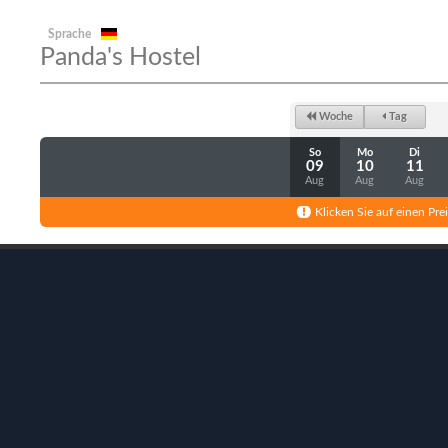
Sprache
Panda's Hostel
Woche
Tag
So
Mo
Di
09
10
11
Aug
Aug
Aug
Klicken Sie auf einen Pre