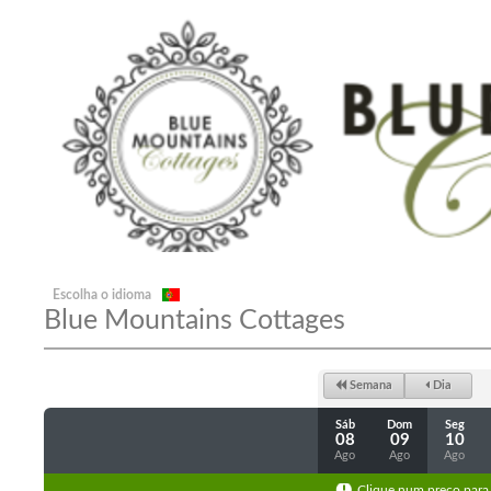
Escolha o idioma
Blue Mountains Cottages
Semana
Dia
Sáb
Dom
Seg
08
09
10
Ago
Ago
Ago
Clique num preço para 