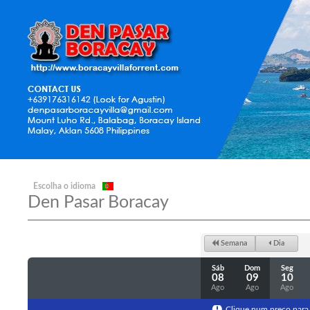
Escolha o idioma
Den Pasar Boracay
Semana
Dia
Sáb
Dom
Seg
08
09
10
Ago
Ago
Ago
Clique num preço para 