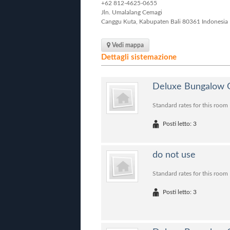
+62 812-4625-0655
Jln. Umalalang Cemagi
Canggu Kuta, Kabupaten
Bali
80361 Indonesia
Vedi mappa
Dettagli sistemazione
Deluxe Bungalow 
Standard rates for this room
Posti letto: 3
do not use
Standard rates for this room
Posti letto: 3