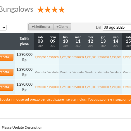
 Bungalows
Settimana
Giorno
Dal
sab
dom
lun
mar
mer
gio
ven
sab
Tariffa
08
09
10
11
12
13
14
15
piena
ago
ago
ago
ago
ago
ago
ago
ago
1.290.000
renota
1,290,000
1,290,000
1,290,000
1,290,000
1,290,000
1,290,000
1,290,000
1,290,
Rp
1.290.000
renota
Venduta
Venduta
Venduta
Venduta
Venduta
Venduta
Venduta
Vendu
Rp
1.290.000
renota
1,290,000
1,290,000
1,290,000
1,290,000
1,290,000
1,290,000
1,290,000
1,290,
Rp
Sposta il mouse sul prezzo per visualizzare i servizi inclusi, l'occupazione e il soggior
Please Update Description