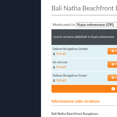
Bali Natha Beachfront
Mostra prezzi in
I prezzi verranno addebitati in Rupia indonesiana
Deluxe Bungalow Garden
P
Dettagli
do not use
P
Dettagli
Deluxe Bungalow Ocean
P
Dettagli
Informazioni sulla struttura
Bali Natha Beachfront Bungalows