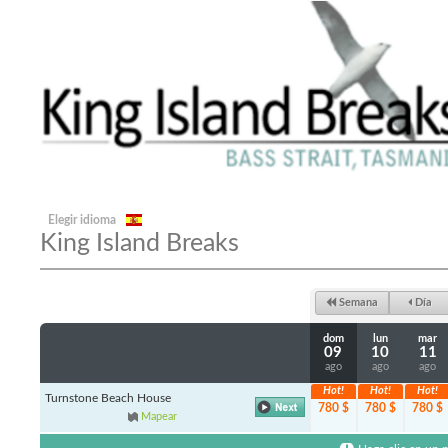
Elegir idioma
King Island Breaks
Semana
Día
dom
lun
mar
09
10
11
ago
ago
ago
Hot!
Hot!
Hot!
Turnstone Beach House
780 $
780 $
780 $
Mapear