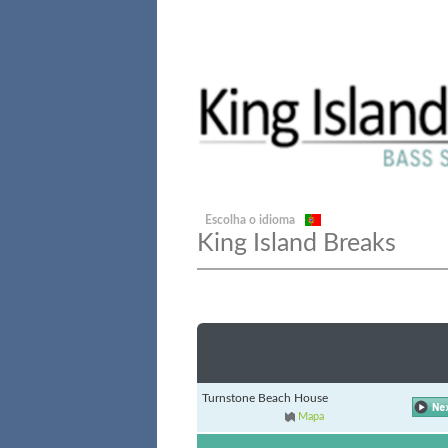
Escolha o idioma
King Island Breaks
Turnstone Beach House
Mapa