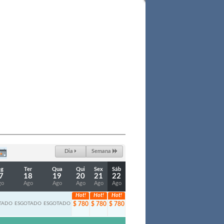
Dia
Semana
eg
Ter
Qua
Qui
Sex
Sáb
7
18
19
20
21
22
go
Ago
Ago
Ago
Ago
Ago
Hot!
Hot!
Hot!
TADO
ESGOTADO
ESGOTADO
$ 780
$ 780
$ 780