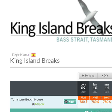
Elegir idioma
King Island Breaks
Semana
Día
dom
lun
mar
09
10
11
ago
ago
ago
Hot!
Hot!
Hot!
Turnstone Beach House
780 $
780 $
780 $
Mapear