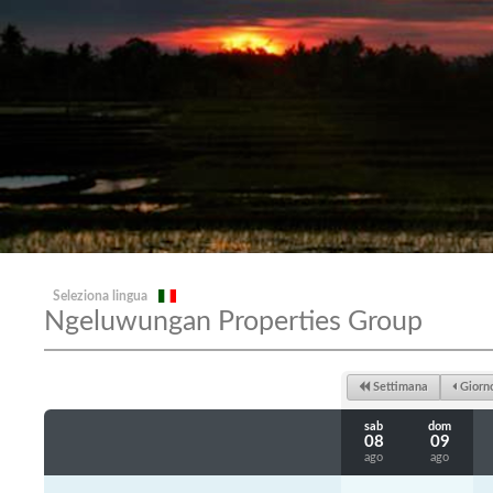
Seleziona lingua
Ngeluwungan Properties Group
Settimana
Giorn
sab
dom
08
09
ago
ago