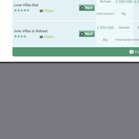
3.500.000
6.
Richiedi
Luxe Villas Bali
Mappa
Rp
informazioni
1.350.000
Richiedi
R
Solo Villas & Retreat
Mappa
Rp
informazioni
inf
Fa