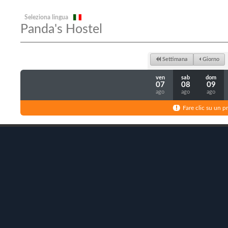
Seleziona lingua
Panda's Hostel
Settimana
Giorno
ven
sab
dom
07
08
09
ago
ago
ago
Fare clic su un p